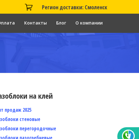
Регион доставки: Смоленск
Оплата
Контакты
Блог
О компании
азоблоки на клей
ит продаж 2025
азоблоки стеновые
азоблоки перегородочные
азоблоки пазогребневые