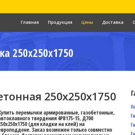
Главная
Продукция
Цены
Доставка
ка 250x250x1750
Г
тонная 250x250x1750
Х
Купить перемычки армированные, газобетонные,
Г
автоклавного твердения 4PB175-15, Д700
250х250х1750 (для кладки на клей) на
Г
европоддоне. Заказ возможен только совместно
Г