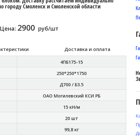
с блоком. Доставку расcчитаем индивидуально
по городу Смоленск и Смоленской области
К
П
2900
Цена:
руб/шт
Г
Г
актеристики
Доставка и оплата
Г
4ПБ175-15
Н
250*250*1750
З
Д700 / Б3.5
ОАО Могилевский КСИ РБ
П
15 кН/м
К
20 шт
П
99,8 кг
Д