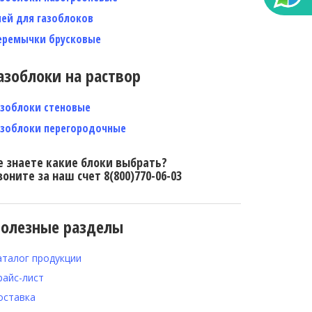
лей для газоблоков
еремычки брусковые
азоблоки на раствор
азоблоки стеновые
азоблоки перегородочные
е знаете какие блоки выбрать?
воните за наш счет 8(800)770-06-03
олезные разделы
аталог продукции
райс-лист
оставка