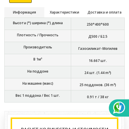
Информация
Характеристики
Доставка и оплата
Высота (*) ширина (*) длина
250*400*600
Плотность / Прочность
Д500 / Б2.5
Производитель
Газосиликат-Могилев
В 1м³
16.667
шт.
На поддоне
3
24
шт. (
1.44
m
)
На машине (макс)
3
25
поддонов. (
36
m
)
Вес 1 поддона / Вес 1 шт.
0.91 т
/
38 кг