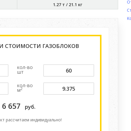
О
1.27 т
/
21.1 кг
С
К
 И СТОИМОСТИ ГАЗОБЛОКОВ
кол-во
шт
кол-во
2
м
6 657
руб.
кт расcчитаем индивидуально!