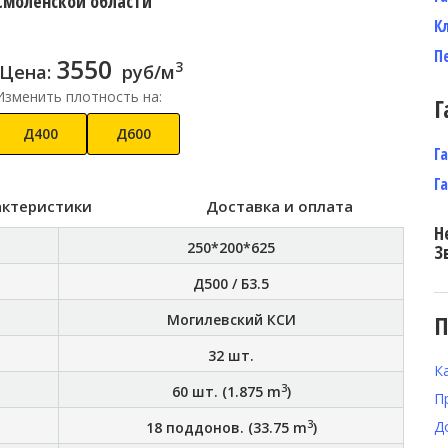
Смоленской области
К
П
3550
3
Цена:
руб/м
Изменить плотность на:
Г
Д400
Д600
Г
Г
актеристики
Доставка и оплата
Н
250*200*625
З
Д500 / Б3.5
П
Могилевский КСИ
32
шт.
К
3
60
шт. (
1.875
m
)
П
3
Д
18
поддонов. (
33.75
m
)