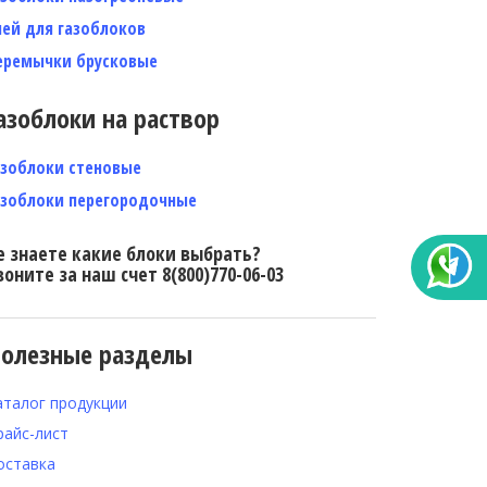
лей для газоблоков
еремычки брусковые
азоблоки на раствор
азоблоки стеновые
азоблоки перегородочные
е знаете какие блоки выбрать?
воните за наш счет 8(800)770-06-03
олезные разделы
аталог продукции
райс-лист
оставка