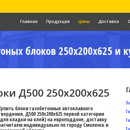
Главная
Продукция
Цены
Доставка
тоных блоков 250x200x625 и к
Г
ки Д500 250x200x625
Х
Купить блоки газобетонные автоклавного
Г
твердения, Д500 250x200x625 первой категории
(для кладки на клей) на европоддоне, доставку
Г
расчитаем индивидуально по городу Смоленск и
Г