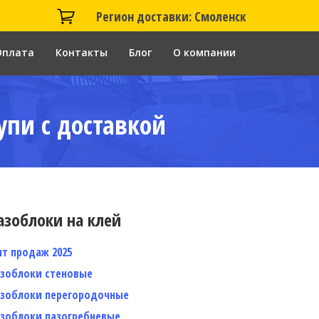
Регион доставки: Смоленск
Оплата
Контакты
Блог
О компании
упи с доставкой
азоблоки на клей
ит продаж 2025
азоблоки стеновые
азоблоки перегородочные
азоблоки пазогребневые