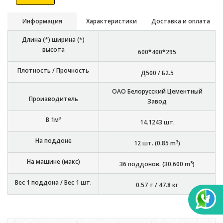
Информация
Характеристики
Доставка и оплата
Длина (*) ширина (*)
высота
600*400*295
Плотность / Прочность
Д500 / Б2.5
ОАО Белорусский Цементный
Производитель
Завод
В 1м³
14.1243
шт.
На поддоне
3
12
шт. (
0.85
m
)
На машине (макс)
3
36
поддонов. (
30.600
m
)
Вес 1 поддона / Вес 1 шт.
0.57 т
/
47.8 кг