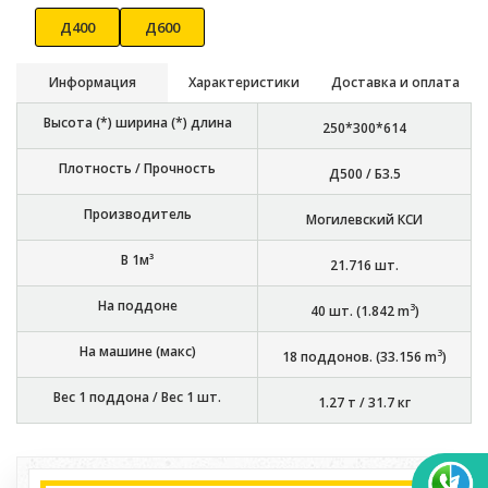
Д400
Д600
Информация
Характеристики
Доставка и оплата
Высота (*) ширина (*) длина
250*300*614
Плотность / Прочность
Д500 / Б3.5
Производитель
Могилевский КСИ
В 1м³
21.716
шт.
На поддоне
3
40
шт. (
1.842
m
)
На машине (макс)
3
18
поддонов. (
33.156
m
)
Вес 1 поддона / Вес 1 шт.
1.27 т
/
31.7 кг