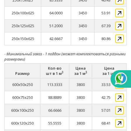
250x75x625
85.3333
3450
40.43
250x100x625
64.0000
3450
53.91
250x125x625
51.2000
3450
67.39
250x150x625
42.6667
3450
80.86
- Минимальный заказ - 1 поддон (может комплектоваться разными
размерами)
Кол-во
Цена
Цена
3
3
Размер
шт в 1 м
за 1 м
за 1 шт
600x50x250
113.3333
3800
33.53
600x75x250
88.8889
3800
42.75
600x100x250
66.6666
3800
57.01
600x120x250
55.5555
3800
68.41