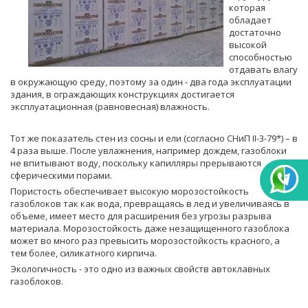
которая
обладает
достаточно
высокой
способностью
отдавать влагу
в окружающую среду, поэтому за один - два года эксплуатации
здания, в ограждающих конструкциях достигается
эксплуатационная (равновесная) влажность.
Тот же показатель стен из сосны и ели (согласно СНиП II-3-79*) – в
4 раза выше. После увлажнения, например дождем, газоблоки
не впитывают воду, поскольку капилляры прерываются
сферическими порами.
Пористость обеспечивает высокую морозостойкость
газоблоков так как вода, превращаясь в лед и увеличиваясь в
объеме, имеет место для расширения без угрозы разрыва
материала. Морозостойкость даже незащищенного газоблока
может во много раз превысить морозостойкость красного, а
тем более, силикатного кирпича.
Экологичность - это одно из важных свойств автоклавных
газоблоков.