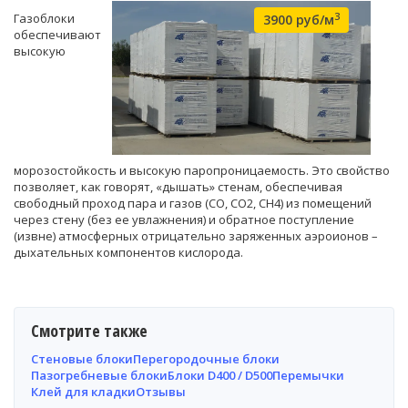
3
Газоблоки
3900 руб/м
обеспечивают
высокую
морозостойкость и высокую паропроницаемость. Это свойство
позволяет, как говорят, «дышать» стенам, обеспечивая
свободный проход пара и газов (CO, CO2, CH4) из помещений
через стену (без ее увлажнения) и обратное поступление
(извне) атмосферных отрицательно заряженных аэроионов –
дыхательных компонентов кислорода.
Смотрите также
Стеновые блоки
Перегородочные блоки
Пазогребневые блоки
Блоки D400 / D500
Перемычки
Клей для кладки
Отзывы