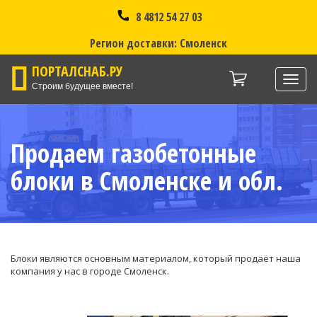
8 4812 54 27 03
Регион доставки: Смоленск
ПОРТАЛСНАБ.РУ
Нави
Строим будущее вместе!
Продаем газобетонные
блоки в Смоленске и обл.
Блоки являются основным материалом, который продаёт наша
компания у нас в городе Смоленск.