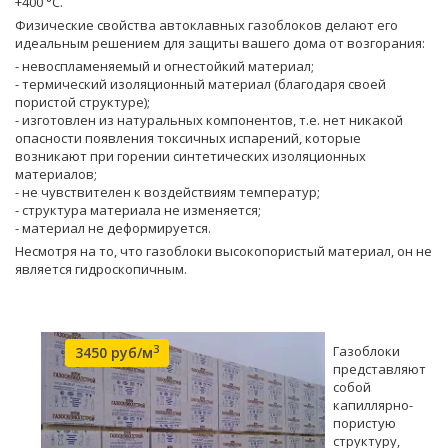
+400 °С.
Физические свойства автоклавных газоблоков делают его
идеальным решением для защиты вашего дома от возгорания:
- невоспламеняемый и огнестойкий материал;
- термический изоляционный материал (благодаря своей
пористой структуре);
- изготовлен из натуральных компонентов, т.е. нет никакой
опасности появления токсичных испарений, которые
возникают при горении синтетических изоляционных
материалов;
- не чувствителен к воздействиям температур;
- структура материала не изменяется;
- материал не деформируется.
Несмотря на то, что газоблоки высокопористый материал, он не
является гидроскопичным.
3
Газоблоки
3450 руб/м
представляют
собой
капиллярно-
пористую
структуру,