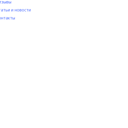
тзывы
татьи и новости
онтакты