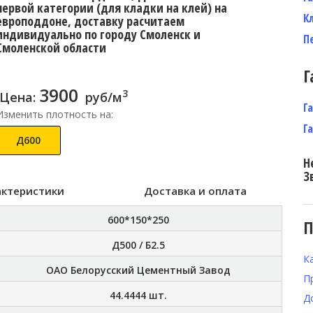
первой категории (для кладки на клей) на
К
европоддоне, доставку расчитаем
индивидуально по городу Смоленск и
П
Смоленской области
Г
3900
3
Цена:
руб/м
Г
Изменить плотность на:
Г
Д600
Н
З
актеристики
Доставка и оплата
600*150*250
П
Д500 / Б2.5
К
ОАО Белорусский Цементный Завод
П
44.4444
шт.
Д