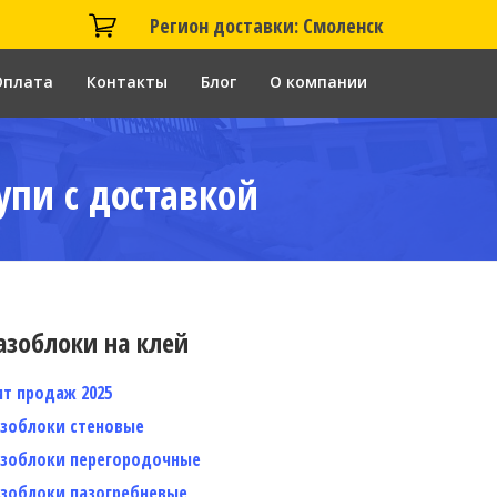
Регион доставки: Смоленск
Оплата
Контакты
Блог
О компании
упи с доставкой
азоблоки на клей
ит продаж 2025
азоблоки стеновые
азоблоки перегородочные
азоблоки пазогребневые