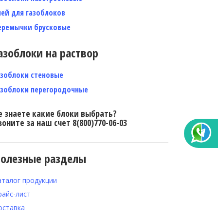
лей для газоблоков
еремычки брусковые
азоблоки на раствор
азоблоки стеновые
азоблоки перегородочные
е знаете какие блоки выбрать?
воните за наш счет 8(800)770-06-03
олезные разделы
аталог продукции
райс-лист
оставка