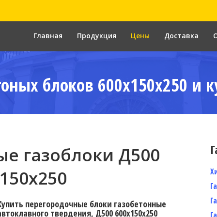
Главная
Продукция
Цены
Доставка
тоных блоков 600x150x250 и к
Г
е газоблоки Д500
Х
150x250
Г
Г
Купить перегородочные блоки газобетонные
автоклавного твердения, Д500 600x150x250
Г