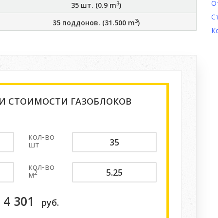
О
3
35
шт. (
0.9
m
)
С
3
35
поддонов. (
31.500
m
)
К
 И СТОИМОСТИ ГАЗОБЛОКОВ
кол-во
шт
кол-во
2
м
4 301
руб.