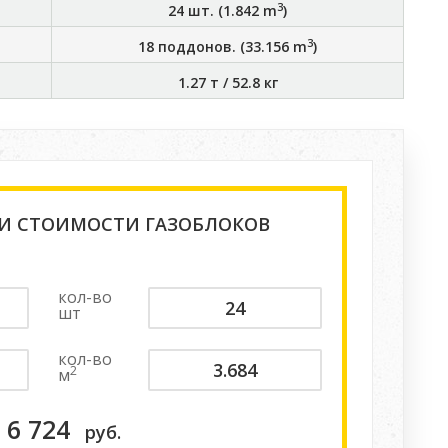
3
24
шт. (
1.842
m
)
3
18
поддонов. (
33.156
m
)
1.27 т
/
52.8 кг
 И СТОИМОСТИ ГАЗОБЛОКОВ
кол-во
шт
кол-во
2
м
6 724
руб.