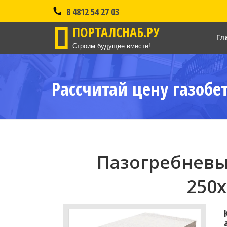
8 4812 54 27 03
ПОРТАЛСНАБ.РУ
Гл
Строим будущее вместе!
Рассчитай цену газобе
Пазогребневы
250x