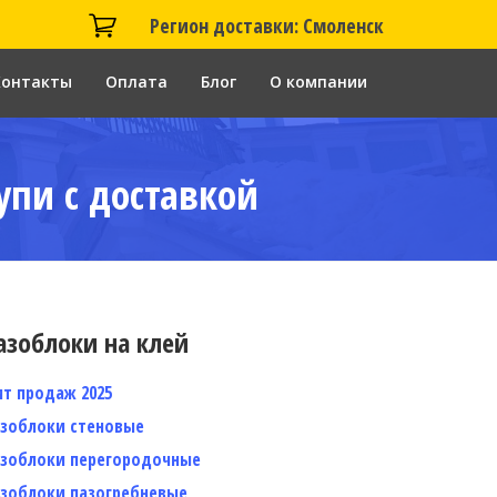
Регион доставки: Смоленск
Контакты
Оплата
Блог
О компании
упи с доставкой
азоблоки на клей
ит продаж 2025
азоблоки стеновые
азоблоки перегородочные
азоблоки пазогребневые