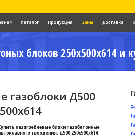
авная
Каталог
Продукция
Цены
Доставка
тоных блоков 250x500x614 и к
Г
е газоблоки Д500
Х
500x614
Г
Г
Купить пазогребневые блоки газобетонные
автоклавного твердения, Д500 250x500x614
Г