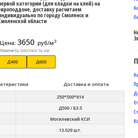
первой категории (для кладки на клей) на
К
европоддоне, доставку расчитаем
индивидуально по городу Смоленск и
П
Смоленской области
Н
З
3650
3
Цена:
руб/м
Изменить плотность на:
П
Д400
Д600
К
П
актеристики
Доставка и оплата
Д
250*500*614
О
Д500 / Б3.5
С
Могилевский КСИ
К
13.029
шт.