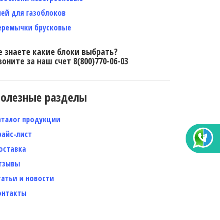
лей для газоблоков
еремычки брусковые
е знаете какие блоки выбрать?
воните за наш счет 8(800)770-06-03
олезные разделы
аталог продукции
райс-лист
оставка
тзывы
татьи и новости
онтакты