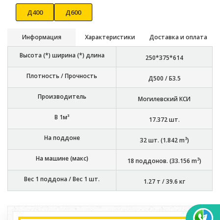
Д400
Д600
Информация
Характеристики
Доставка и оплата
Высота (*) ширина (*) длина
250*375*614
Плотность / Прочность
Д500 / Б3.5
Производитель
Могилевский КСИ
В 1м³
17.372
шт.
На поддоне
3
32
шт. (
1.842
m
)
На машине (макс)
3
18
поддонов. (
33.156
m
)
Вес 1 поддона / Вес 1 шт.
1.27 т
/
39.6 кг