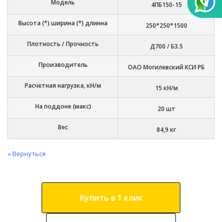
Модель
4ПБ150-15
Высота (*) ширина (*) длинна
250*250*1500
Плотность / Прочность
Д700 / Б3.5
Производитель
ОАО Могилевский КСИ РБ
Расчетная нагрузка, кН/м
15 кН/м
На поддоне (макс)
20 шт
Вес
84,9 кг
« Вернуться
Купить в 1 клик