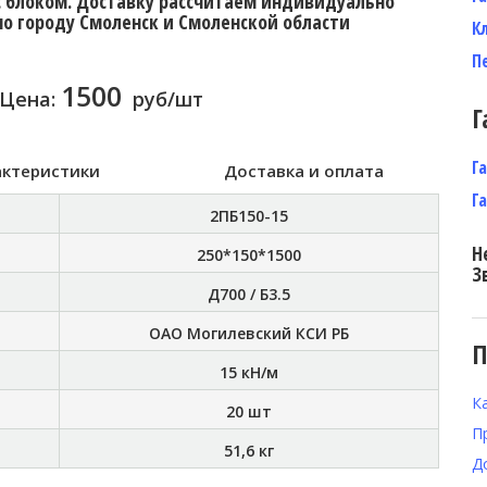
с блоком. Доставку расcчитаем индивидуально
по городу Смоленск и Смоленской области
К
П
1500
Цена:
руб/шт
Г
Г
актеристики
Доставка и оплата
Г
2ПБ150-15
Н
250*150*1500
З
Д700 / Б3.5
ОАО Могилевский КСИ РБ
П
15 кН/м
К
20 шт
П
51,6 кг
Д