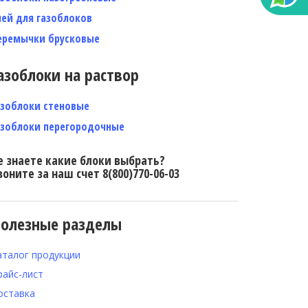
лей для газоблоков
еремычки брусковые
азоблоки на раствор
азоблоки стеновые
азоблоки перегородочные
е знаете какие блоки выбрать?
воните за наш счет 8(800)770-06-03
олезные разделы
аталог продукции
райс-лист
оставка