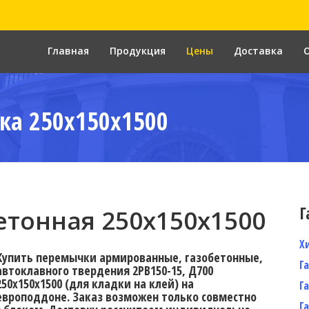
Главная
Продукция
Цены
Доставка
ка 250x150x1500
Г
тонная 250x150x1500
Х
Купить перемычки армированные, газобетонные,
Г
автоклавного твердения 2PB150-15, Д700
250х150х1500 (для кладки на клей) на
Г
европоддоне. Заказ возможен только совместно
Г