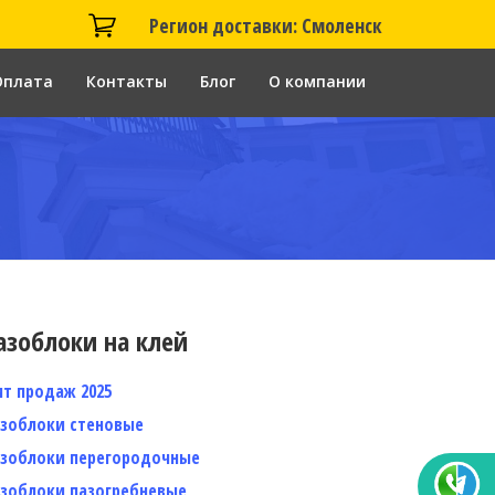
Регион доставки: Смоленск
Оплата
Контакты
Блог
О компании
азоблоки на клей
ит продаж 2025
азоблоки стеновые
азоблоки перегородочные
азоблоки пазогребневые