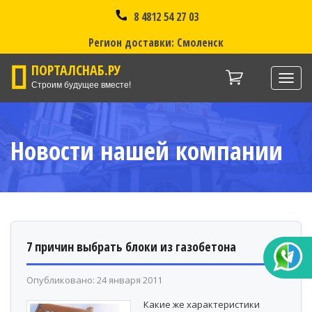
8 4812 54 27 03
Регион доставки: Смоленск
ПОРТАЛСНАБ.РУ
Нави
Строим будущее вместе!
Новости нашей компании
7 причин выбрать блоки из газобетона
Опубликовано: 24 января 2011
Какие же характеристики